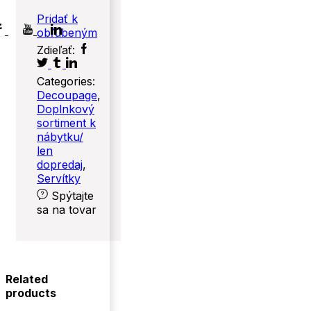
Pridať k
ram
oogle
Youtube
Linkedin
obľúbeným
lus
Facebook
Twitter
Zdieľať:
Tumblr
Linkedin
Categories:
Decoupage
,
Doplnkový
sortiment k
nábytku/
len
dopredaj
,
Servítky
Spýtajte
sa na tovar
Related
products