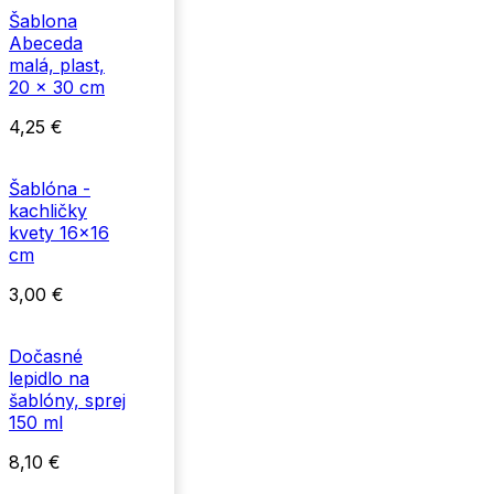
Šablona
Abeceda
malá, plast,
20 x 30 cm
4,25
€
Šablóna -
kachličky
kvety 16x16
cm
3,00
€
Dočasné
lepidlo na
šablóny, sprej
150 ml
8,10
€