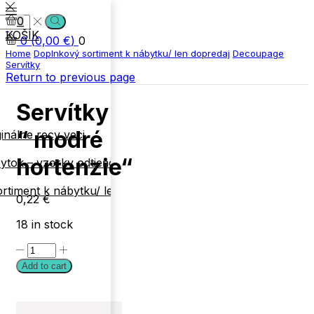
0
Search
KOŠÍK
0
(
0,00
€
)
0
Home
Doplnkový sortiment k nábytku/ len dopredaj
Decoupage
Servítky
Return to previous page
Servítky
“ modré
inálne recy veci
hortenzie“
ytok – vzorky odtieňov
rtiment k nábytku/ len
0,22
€
18 in stock
Servítky
"
Add to cart
modré
hortenzie"
quantity