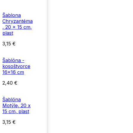
Šablona
Chryzantéma
, 20 x 15 cm,
plast
3,15
€
Šablóna -
kosoštvorce
16x16 cm
2,40
€
Šablóna
Motýle, 20 x
15 cm, plast
3,15
€