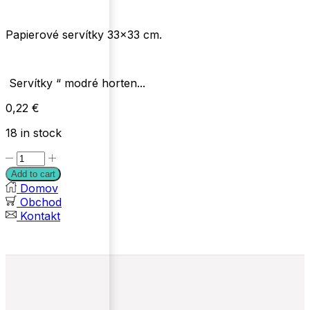
Papierové servítky 33×33 cm.
Servítky “ modré horten...
0,22
€
18 in stock
Servítky
"
Add to cart
modré
Domov
hortenzie"
Obchod
quantity
Kontakt