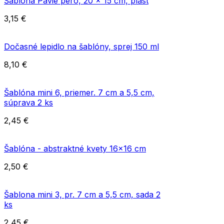
Šablóna Pávie pero, 20 x 15 cm, plast
3,15
€
Dočasné lepidlo na šablóny, sprej 150 ml
8,10
€
Šablóna mini 6, priemer. 7 cm a 5,5 cm,
súprava 2 ks
2,45
€
Šablóna - abstraktné kvety 16x16 cm
2,50
€
Šablona mini 3, pr. 7 cm a 5,5 cm, sada 2
ks
2,45
€