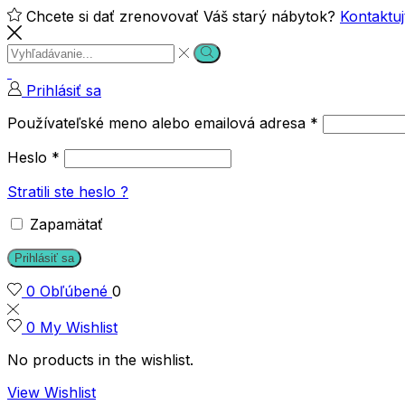
Chcete si dať zrenovovať Váš starý nábytok?
Kontaktuj
Search
Search
input
Prihlásiť sa
Používateľské meno alebo emailová adresa
*
Heslo
*
Stratili ste heslo ?
Zapamätať
Prihlásiť sa
0
Obľúbené
0
0
My Wishlist
No products in the wishlist.
View Wishlist