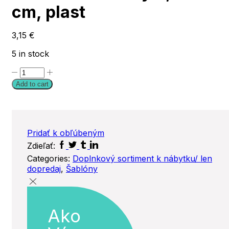
cm, plast
3,15
€
5 in stock
Šablóna
Kvetinky
Add to cart
3,
15
x
20
cm,
Pridať k obľúbeným
plast
Facebook
Twitter
Tumblr
Linkedin
Zdieľať:
quantity
Categories:
Doplnkový sortiment k nábytku/ len
dopredaj
,
Šablóny
Ako