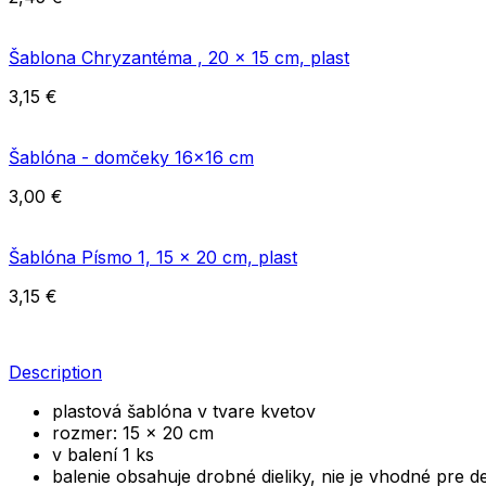
Šablona Chryzantéma , 20 x 15 cm, plast
3,15
€
Šablóna - domčeky 16x16 cm
3,00
€
Šablóna Písmo 1, 15 x 20 cm, plast
3,15
€
Description
plastová šablóna v tvare kvetov
rozmer: 15 x 20 cm
v balení 1 ks
balenie obsahuje drobné dieliky, nie je vhodné pre d