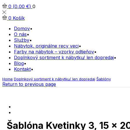
0
(
0,00
€
)
0
0
Košík
Domov
O nás
Služby
Nábytok, originálne recy veci
Farby na nábytok – vzorky odtieňov
Doplnkový sortiment k nábytku/ len dopredaj
Blog
Kontakt
Home
Doplnkový sortiment k nábytku/ len dopredaj
Šablóny
Return to previous page
Šablóna Kvetinky 3, 15 x 2