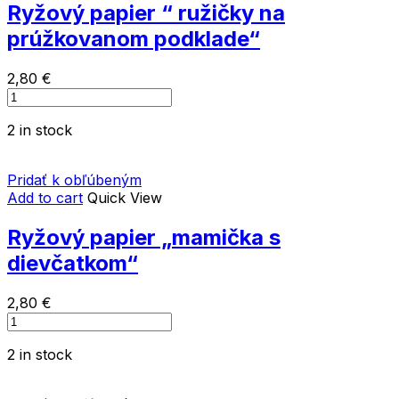
Ryžový papier “ ružičky na
prúžkovanom podklade“
2,80
€
Ryžový
papier
2 in stock
"
ružičky
na
Pridať k obľúbeným
prúžkovanom
Add to cart
Quick View
podklade"
quantity
Ryžový papier „mamička s
dievčatkom“
2,80
€
Ryžový
papier
2 in stock
"mamička
s
dievčatkom"