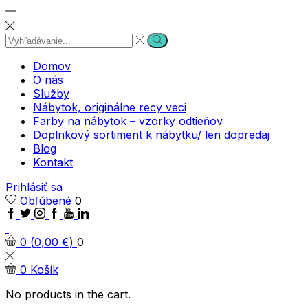
Search
Search
input
Domov
O nás
Služby
Nábytok, originálne recy veci
Farby na nábytok – vzorky odtieňov
Doplnkový sortiment k nábytku/ len dopredaj
Blog
Kontakt
Prihlásiť sa
Obľúbené
0
Facebook
Twitter
Instagram
Google
Youtube
Linkedin
plus
0
(
0,00
€
)
0
0
Košík
No products in the cart.