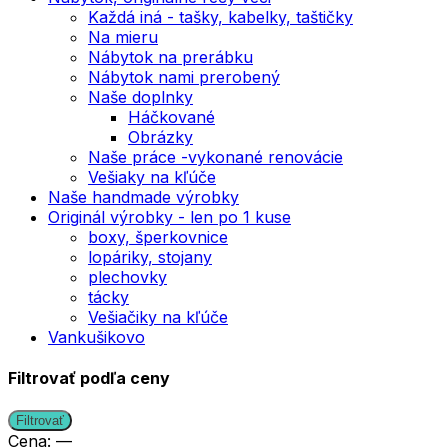
Každá iná - tašky, kabelky, taštičky
Na mieru
Nábytok na prerábku
Nábytok nami prerobený
Naše doplnky
Háčkované
Obrázky
Naše práce -vykonané renovácie
Vešiaky na kľúče
Naše handmade výrobky
Originál výrobky - len po 1 kuse
boxy, šperkovnice
lopáriky, stojany
plechovky
tácky
Vešiačiky na kľúče
Vankušikovo
Filtrovať podľa ceny
Min
Max
Filtrovať
price
price
Cena:
—