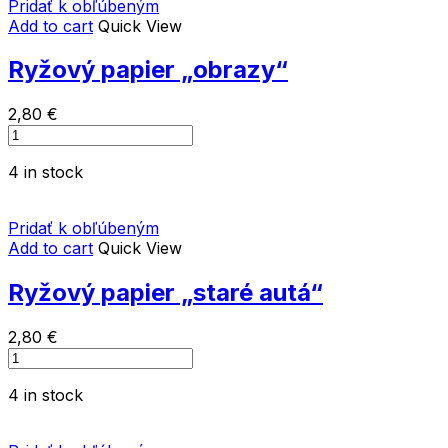
Pridať k obľúbeným
quantity
Add to cart
Quick View
Ryžový papier „obrazy“
2,80
€
Ryžový
papier
4 in stock
"obrazy"
quantity
Pridať k obľúbeným
Add to cart
Quick View
Ryžový papier „staré autá“
2,80
€
Ryžový
papier
4 in stock
"staré
autá"
quantity