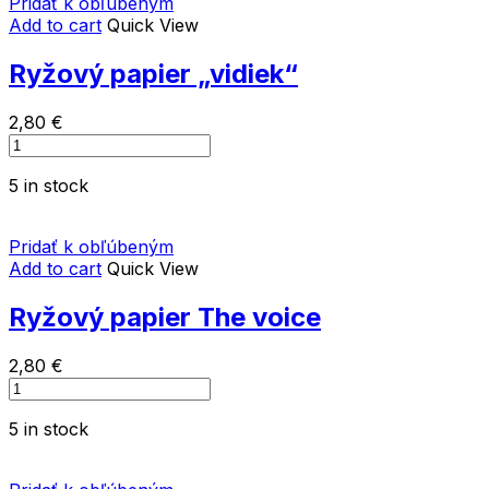
Pridať k obľúbeným
Add to cart
Quick View
Ryžový papier „vidiek“
2,80
€
Ryžový
papier
5 in stock
"vidiek"
quantity
Pridať k obľúbeným
Add to cart
Quick View
Ryžový papier The voice
2,80
€
Ryžový
papier
5 in stock
The
voice
quantity