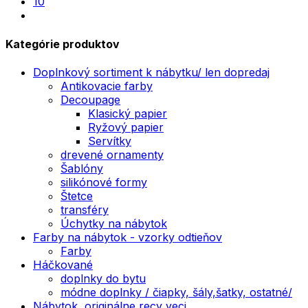
10
next
Kategórie produktov
Doplnkový sortiment k nábytku/ len dopredaj
Antikovacie farby
Decoupage
Klasický papier
Ryžový papier
Servítky
drevené ornamenty
Šablóny
silikónové formy
Štetce
transféry
Úchytky na nábytok
Farby na nábytok - vzorky odtieňov
Farby
Háčkované
doplnky do bytu
módne doplnky / čiapky, šály,šatky, ostatné/
Nábytok, originálne recy veci