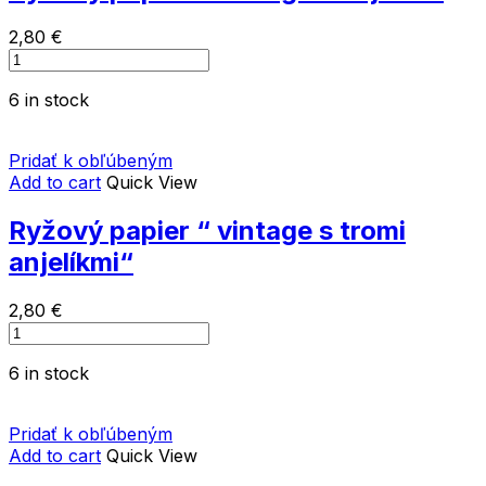
2,80
€
Ryžový
papier
6 in stock
"
vintage
s
Pridať k obľúbeným
anjelmi"
Add to cart
Quick View
quantity
Ryžový papier “ vintage s tromi
anjelíkmi“
2,80
€
Ryžový
papier
6 in stock
"
vintage
s
Pridať k obľúbeným
tromi
Add to cart
Quick View
anjelíkmi"
quantity