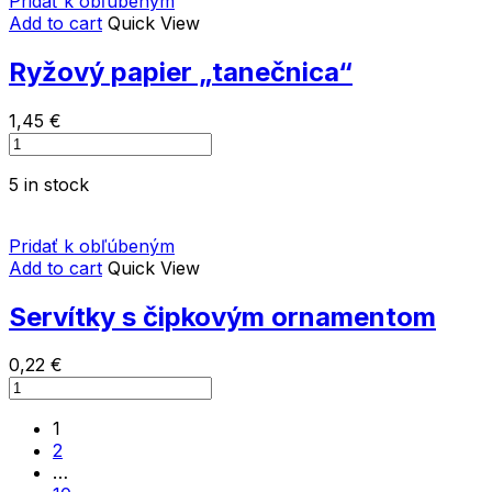
Pridať k obľúbeným
Add to cart
Quick View
Ryžový papier „tanečnica“
1,45
€
Ryžový
papier
5 in stock
"tanečnica"
quantity
Pridať k obľúbeným
Add to cart
Quick View
Servítky s čipkovým ornamentom
0,22
€
Servítky
s
1
čipkovým
2
ornamentom
…
quantity