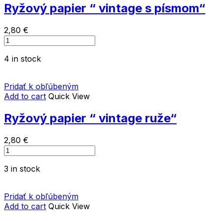
Ryžový papier “ vintage s písmom“
2,80
€
Ryžový
papier
4 in stock
"
vintage
s
Pridať k obľúbeným
písmom"
Add to cart
Quick View
quantity
Ryžový papier “ vintage ruže“
2,80
€
Ryžový
papier
3 in stock
"
vintage
ruže"
Pridať k obľúbeným
quantity
Add to cart
Quick View