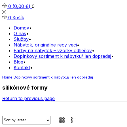
0
(
0,00
€
)
0
0
Košík
Domov
O nás
Služby
Nábytok, originálne recy veci
Farby na nábytok – vzorky odtieňov
Doplnkový sortiment k nábytku/ len dopredaj
Blog
Kontakt
Home
Doplnkový sortiment k nábytku/ len dopredaj
silikónové formy
Return to previous page