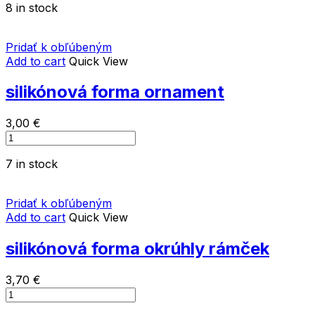
8 in stock
ornament
quantity
Pridať k obľúbeným
Add to cart
Quick View
silikónová forma ornament
3,00
€
silikónová
forma
7 in stock
ornament
quantity
Pridať k obľúbeným
Add to cart
Quick View
silikónová forma okrúhly rámček
3,70
€
silikónová
forma