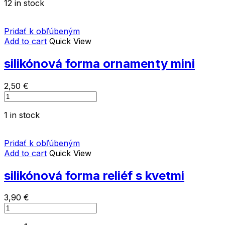
12 in stock
ornamenty
quantity
Pridať k obľúbeným
Add to cart
Quick View
silikónová forma ornamenty mini
2,50
€
silikónová
forma
1 in stock
ornamenty
mini
quantity
Pridať k obľúbeným
Add to cart
Quick View
silikónová forma reliéf s kvetmi
3,90
€
silikónová
forma