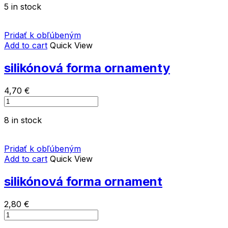
5 in stock
ornamenty
ružičky
quantity
Pridať k obľúbeným
Add to cart
Quick View
silikónová forma ornamenty
4,70
€
silikónová
forma
8 in stock
ornamenty
quantity
Pridať k obľúbeným
Add to cart
Quick View
silikónová forma ornament
2,80
€
silikónová
forma