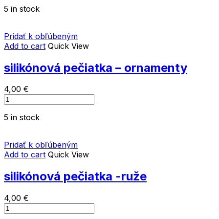
5 in stock
Pridať k obľúbeným
Add to cart
Quick View
silikónová pečiatka – ornamenty
4,00
€
silikónová
pečiatka
5 in stock
-
ornamenty
quantity
Pridať k obľúbeným
Add to cart
Quick View
silikónová pečiatka -ruže
4,00
€
silikónová
pečiatka