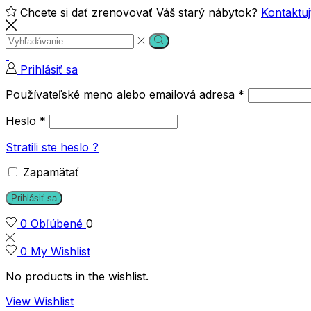
Chcete si dať zrenovovať Váš starý nábytok?
Kontaktuj
Search
Search
input
Prihlásiť sa
Používateľské meno alebo emailová adresa
*
Heslo
*
Stratili ste heslo ?
Zapamätať
Prihlásiť sa
0
Obľúbené
0
0
My Wishlist
No products in the wishlist.
View Wishlist