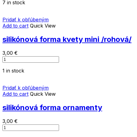
7 in stock
okrúhly
rámček
quantity
Pridať k obľúbeným
Add to cart
Quick View
silikónová forma kvety mini /rohová/
3,00
€
silikónová
forma
1 in stock
kvety
mini
/rohová/
Pridať k obľúbeným
quantity
Add to cart
Quick View
silikónová forma ornamenty
3,00
€
silikónová
forma