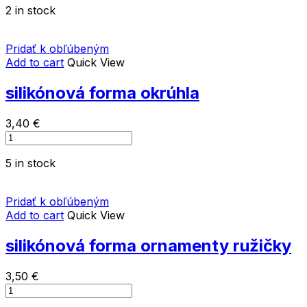
2 in stock
-
ruže
quantity
Pridať k obľúbeným
Add to cart
Quick View
silikónová forma okrúhla
3,40
€
silikónová
forma
5 in stock
okrúhla
quantity
Pridať k obľúbeným
Add to cart
Quick View
silikónová forma ornamenty ružičky
3,50
€
silikónová
forma