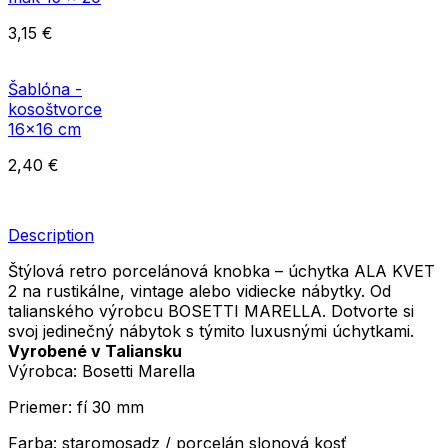
3,15
€
Šablóna -
kosoštvorce
16x16 cm
2,40
€
Description
Štýlová retro porcelánová knobka – úchytka ALA KVET
2 na rustikálne, vintage alebo vidiecke nábytky. Od
talianského výrobcu BOSETTI MARELLA. Dotvorte si
svoj jedinečný nábytok s týmito luxusnými úchytkami.
Vyrobené v Taliansku
Výrobca: Bosetti Marella
Priemer: fí 30 mm
Farba: staromosadz / porcelán slonová kosť