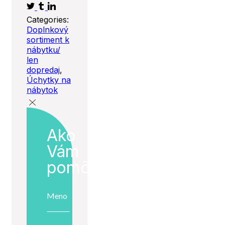
Tumblr
Linkedin
Categories:
Doplnkový
sortiment k
nábytku/
len
dopredaj
,
Úchytky na
nábytok
Ako
Vám
pomôžeme?
Meno