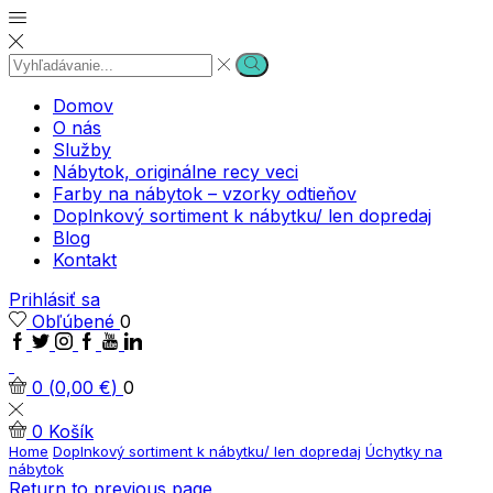
Search
Search
input
Domov
O nás
Služby
Nábytok, originálne recy veci
Farby na nábytok – vzorky odtieňov
Doplnkový sortiment k nábytku/ len dopredaj
Blog
Kontakt
Prihlásiť sa
Obľúbené
0
Facebook
Twitter
Instagram
Google
Youtube
Linkedin
plus
0
(
0,00
€
)
0
0
Košík
Home
Doplnkový sortiment k nábytku/ len dopredaj
Úchytky na
nábytok
Return to previous page