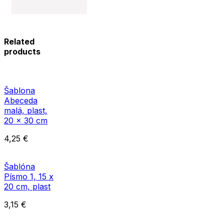
Related
products
Šablona
Abeceda
malá, plast,
20 x 30 cm
4,25
€
Šablóna
Písmo 1, 15 x
20 cm, plast
3,15
€