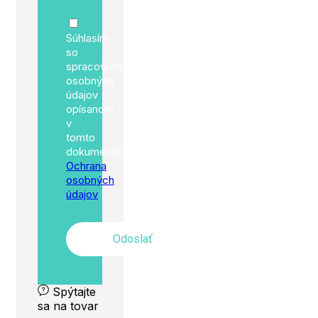
Súhlasím
so
spracovaním
osobných
údajov
opísanom
v
tomto
dokumente:
Ochrana
osobných
údajov
Odoslať
Spýtajte
sa na tovar