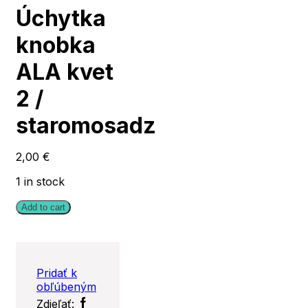
Úchytka
knobka
ALA kvet
2 /
staromosadz
2,00
€
1 in stock
Add to cart
Pridať k
obľúbeným
Facebook
Twitter
Zdieľať: