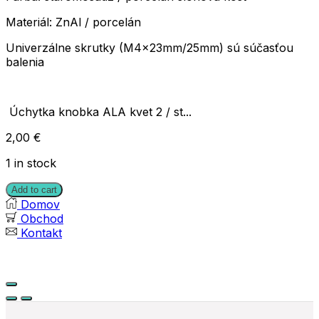
Materiál: ZnAl / porcelán
Univerzálne skrutky (M4x23mm/25mm) sú súčasťou
balenia
Úchytka knobka ALA kvet 2 / st...
2,00
€
1 in stock
Add to cart
Domov
Obchod
Kontakt