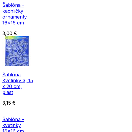
Šablóna -
kachličky
ornamenty
16x16 cm
3,00
€
Šablóna
Kvetinky 3, 15
x 20 cm,
plast
3,15
€
Šablóna -
kvetinky
16x16 cm