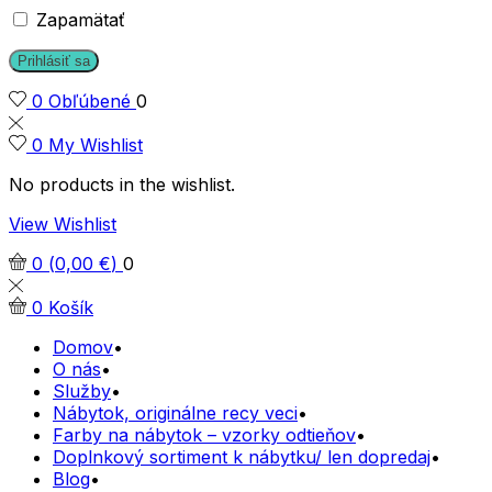
Zapamätať
Prihlásiť sa
0
Obľúbené
0
0
My Wishlist
No products in the wishlist.
View Wishlist
0
(
0,00
€
)
0
0
Košík
Domov
O nás
Služby
Nábytok, originálne recy veci
Farby na nábytok – vzorky odtieňov
Doplnkový sortiment k nábytku/ len dopredaj
Blog