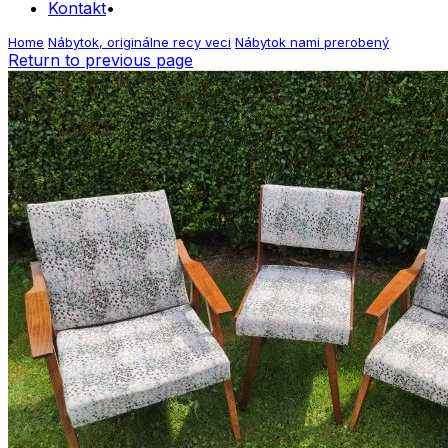
Kontakt
Home
Nábytok, originálne recy veci
Nábytok nami prerobený
Return to previous page