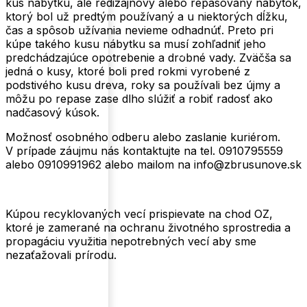
kus nábytku, ale redizajnový alebo repasovaný nábytok,
ktorý bol už predtým používaný a u niektorých dĺžku,
čas a spôsob užívania nevieme odhadnúť. Preto pri
kúpe takého kusu nábytku sa musí zohľadniť jeho
predchádzajúce opotrebenie a drobné vady. Zväčša sa
jedná o kusy, ktoré boli pred rokmi vyrobené z
podstivého kusu dreva, roky sa používali bez újmy a
môžu po repase zase dlho slúžiť a robiť radosť ako
nadčasový kúsok.
Možnosť osobného odberu alebo zaslanie kuriérom.
V prípade záujmu nás kontaktujte na tel. 0910795559
alebo 0910991962 alebo mailom na info@zbrusunove.sk
Kúpou recyklovaných vecí prispievate na chod OZ,
ktoré je zamerané na ochranu životného sprostredia a
propagáciu využitia nepotrebných vecí aby sme
nezaťažovali prírodu.