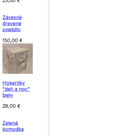
23,00
€
Závesné
drevené
svietidlo
150,00
€
Hokerlíky
"deň a noc"
biely
28,00
€
Zelená
komodka