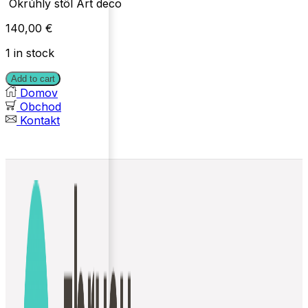
Okrúhly stôl Art deco
140,00
€
1 in stock
Add to cart
Domov
Obchod
Kontakt