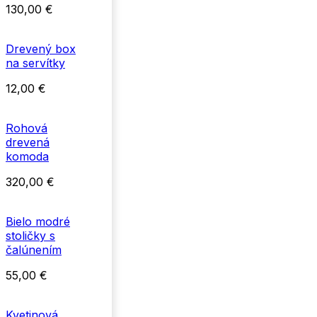
130,00
€
Drevený box
na servítky
12,00
€
Rohová
drevená
komoda
320,00
€
Bielo modré
stoličky s
čalúnením
55,00
€
Kvetinová