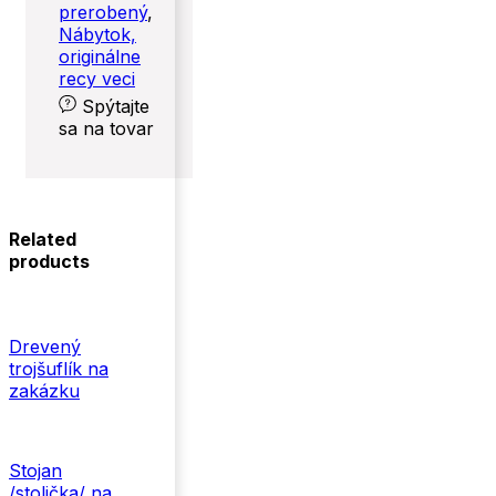
prerobený
,
Nábytok,
originálne
recy veci
Spýtajte
sa na tovar
Related
products
Drevený
trojšuflík na
zakázku
Stojan
/stolička/ na