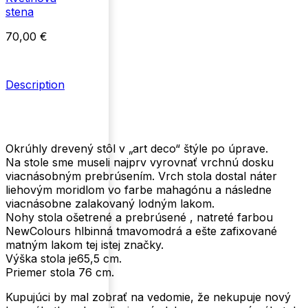
stena
70,00
€
Description
Okrúhly drevený stôl v „art deco“ štýle po úprave.
Na stole sme museli najprv vyrovnať vrchnú dosku
viacnásobným prebrúsením. Vrch stola dostal náter
liehovým moridlom vo farbe mahagónu a následne
viacnásobne zalakovaný lodným lakom.
Nohy stola ošetrené a prebrúsené , natreté farbou
NewColours hlbinná tmavomodrá a ešte zafixované
matným lakom tej istej značky.
Výška stola je65,5 cm.
Priemer stola 76 cm.
Kupujúci by mal zobrať na vedomie, že nekupuje nový