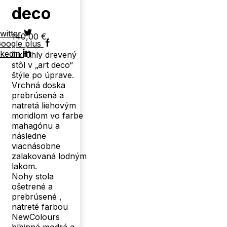
deco
witter
140,00
€
oogle plus
nkedin
Okrúhly drevený
stôl v „art deco“
štýle po úprave.
Vrchná doska
prebrúsená a
natretá liehovým
moridlom vo farbe
mahagónu a
následne
viacnásobne
zalakovaná lodným
lakom.
Nohy stola
ošetrené a
prebrúsené ,
natreté farbou
NewColours