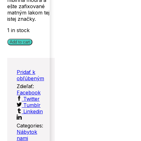
hlbinná modrá a
ešte zafixované
matným lakom tej
istej značky.
1 in stock
Add to cart
Pridať k
obľúbeným
Zdieľať:
Facebook
Twitter
Tumblr
Linkedin
Categories:
Nábytok
nami