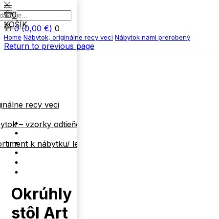
0
KOŠÍK
0
(
0,00
€
)
0
Home
Nábytok, originálne recy veci
Nábytok nami prerobený
Return to previous page
inálne recy veci
ytok – vzorky odtieňov
rtiment k nábytku/ len
Okrúhly
stôl Art