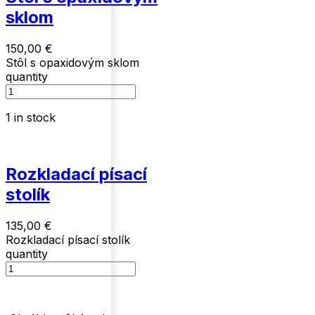
sklom
150,00
€
Stôl s opaxidovým sklom
quantity
1 in stock
Rozkladací písací
stolík
135,00
€
Rozkladací písací stolík
quantity