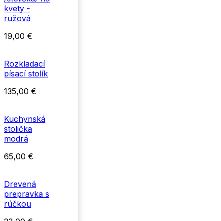
kvety -
ružová
19,00
€
Rozkladací
písací stolík
135,00
€
Kuchynská
stolička
modrá
65,00
€
Drevená
prepravka s
rúčkou